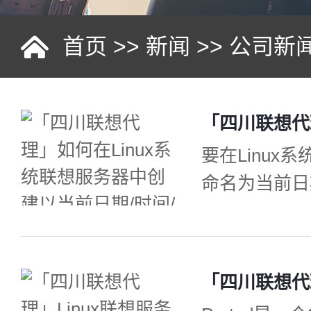
首页
>>
新闻
>>
公司新
要在Linux
命名为当前日期
$(date +%d
$(date +
个目录，并将
格式为dd:m