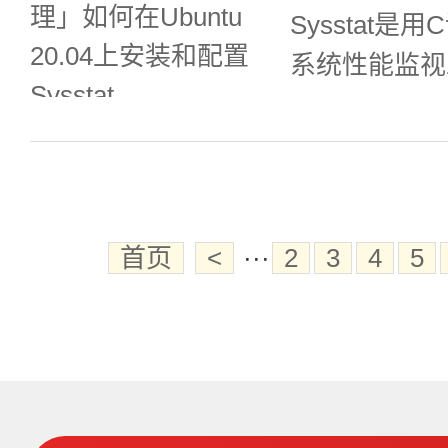
Sysstat
处理多达10,
系统性能监视
高级特性集，如
这是我发现的用
证、输出压缩
统性能问题的
查看系统性能
存档案中的数据
首页
<
···
2
3
4
5
的免费工具。
上安装Sysst
统性能。S