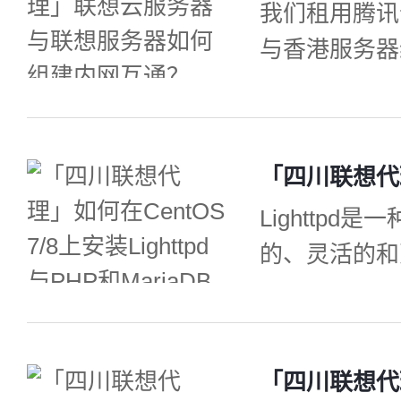
我们租用腾讯
助您在CentO
与香港服务器
置Elasticse
服务器之间的
服务器经销商
户访问腾讯云
度。那么，租
Lighttp
何与香港服务
的、灵活的和
网互通的优势
它专为速度关
间的网络访问
web服务器
导致延迟升高
低。成都联想
载管理，它可