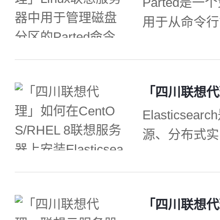
Parted是
代理要跳转到这
用于从命令行
r 替
想代理商它可以
建、删除、调
等。更多的时候
具进行磁盘分
Elastics
系统，分配特
源、分布式实
离有价值的文
川联想服务器
多用户使用fd
I提供了全文搜索
ch是在Apa
它提供了最大